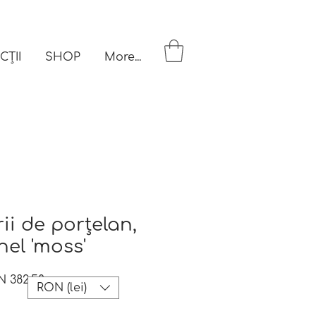
CȚII
SHOP
More...
rii de porțelan,
inel 'moss'
ular
Sale
 382.50
RON (lei)
e
Price