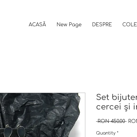
ACASĂ
New Page
DESPRE
COLE
Set bijute
cercei și 
Reg
 RON 450.00 
RON
Pric
Quantity
*