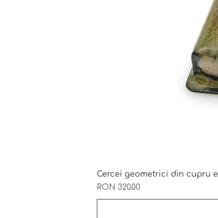
Cercei geometrici din cupru e
Price
RON 320.00