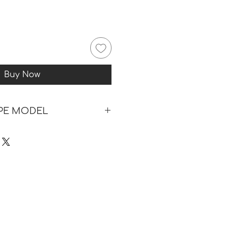
Buy Now
 PE MODEL
iile pe model nuanța/culoarea
iferi ușor față de realitate -
tografii de referință pentru
 doar unei vizualizări a
 prindere/etc a bijuteriilor pe