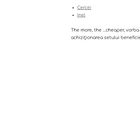
Cercei
Inel
The more, the ...cheaper, vorba e
achiziționarea setului benefici