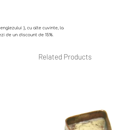
nglezului :), cu alte cuvinte, la
ezi de un discount de 15%.
Related Products