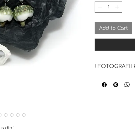
Add to Cart
! FOTOGRAFII
Notă : în fotograf
bijuteriilor poate d
acestea nu sunt fo
culoare, ci servesc
mărimii/modului de
purtător.
s din :