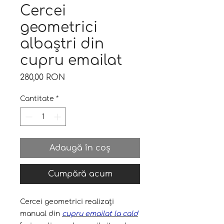
Cercei
geometrici
albaștri din
cupru emailat
Preț
280,00 RON
Cantitate
*
Adaugă în coș
Cumpără acum
Cercei geometrici realizați
manual din
cupru emailat la cald