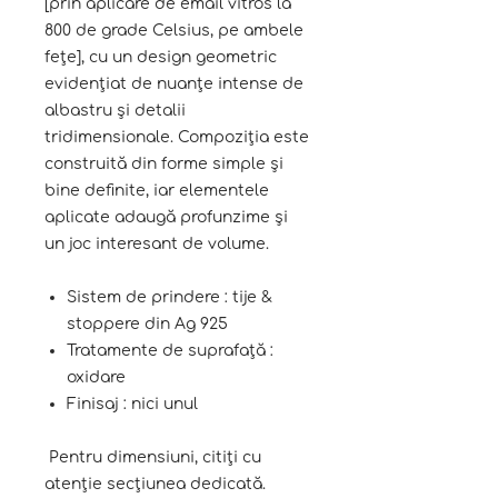
[prin aplicare de email vitros la
800 de grade Celsius, pe ambele
fețe], cu un design geometric
evidențiat de nuanțe intense de
albastru și detalii
tridimensionale. Compoziția este
construită din forme simple și
bine definite, iar elementele
aplicate adaugă profunzime și
un joc interesant de volume.
Sistem de prindere : tije &
stoppere din Ag 925
Tratamente de suprafață :
oxidare
Finisaj : nici unul
Pentru dimensiuni, citiți cu
atenție secțiunea dedicată.