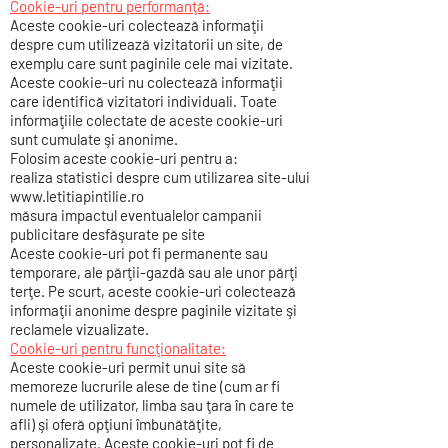
Cookie-uri pentru performanţă:
Aceste cookie-uri colectează informaţii
despre cum utilizează vizitatorii un site, de
exemplu care sunt paginile cele mai vizitate.
Aceste cookie-uri nu colectează informaţii
care identifică vizitatori individuali. Toate
informaţiile colectate de aceste cookie-uri
sunt cumulate şi anonime.
Folosim aceste cookie-uri pentru a:
realiza statistici despre cum utilizarea site-ului
www.letitiapintilie.ro
măsura impactul eventualelor campanii
publicitare desfăşurate pe site
Aceste cookie-uri pot fi permanente sau
temporare, ale părţii-gazdă sau ale unor părţi
terţe. Pe scurt, aceste cookie-uri colectează
informaţii anonime despre paginile vizitate şi
reclamele vizualizate.
Cookie-uri pentru funcţionalitate:
Aceste cookie-uri permit unui site să
memoreze lucrurile alese de tine (cum ar fi
numele de utilizator, limba sau ţara în care te
afli) şi oferă opţiuni îmbunătăţite,
personalizate. Aceste cookie-uri pot fi de