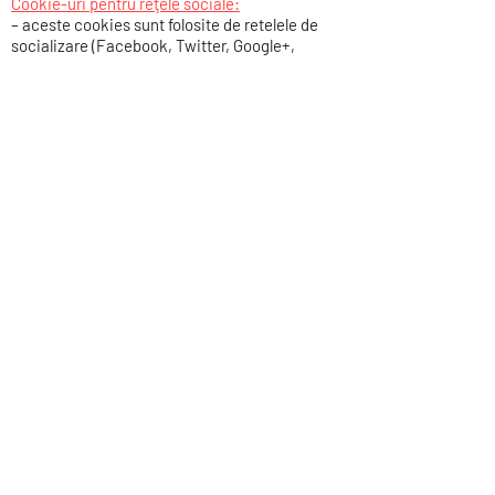
Cookie-uri pentru reţele sociale:
– aceste cookies sunt folosite de retelele de
socializare (Facebook, Twitter, Google+,
YouTube, Instagram, Pinterest, etc) si permit
distribuirea continutului de pe
www.letitiapintilie.ro
pe respectivele retele.
www.letitiapintilie.ro
nu controleaza aceste
cookies, deci, pentru mai multe informatii
despre cum functionează, verifică paginile
retelelor de socializare.
Cum să administrezi & ştergi cookie-uri
Dacă vrei să impui restricţii, să blochezi sau să
ştergi fişiere cookie, poţi s-o faci modificând
setările browser-ului tău de web. Utilizarea
www.letitiapintilie.ro
fără respingerea cookie-
urilor sau a tehnologiilor similare denotă
consimţământul vizitatorilor pentru utilizarea
de administratorul site-ului a unor astfel de
tehnologii şi pentru prelucrarea informaţiilor.