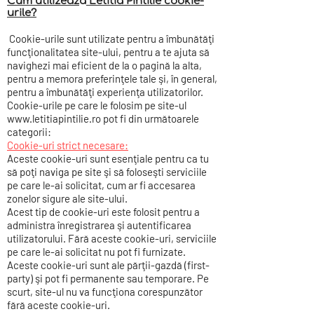
Cum utilizeaz
ă
Letitia Pintilie cookie-
urile?
Cookie-urile sunt utilizate pentru a îmbunătăţi
funcţionalitatea site-ului, pentru a te ajuta să
navighezi mai eficient de la o pagină la alta,
pentru a memora preferinţele tale şi, în general,
pentru a îmbunătăţi experienţa utilizatorilor.
Cookie-urile pe care le folosim pe site-ul
www.letitiapintilie.ro
pot fi din următoarele
categorii:
Cookie-uri strict necesare:
Aceste cookie-uri sunt esenţiale pentru ca tu
să poţi naviga pe site şi să foloseşti serviciile
pe care le-ai solicitat, cum ar fi accesarea
zonelor sigure ale site-ului.
Acest tip de cookie-uri este folosit pentru a
administra înregistrarea şi autentificarea
utilizatorului. Fără aceste cookie-uri, serviciile
pe care le-ai solicitat nu pot fi furnizate.
Aceste cookie-uri sunt ale părţii-gazdă (first-
party) şi pot fi permanente sau temporare. Pe
scurt, site-ul nu va funcţiona corespunzător
fără aceste cookie-uri.