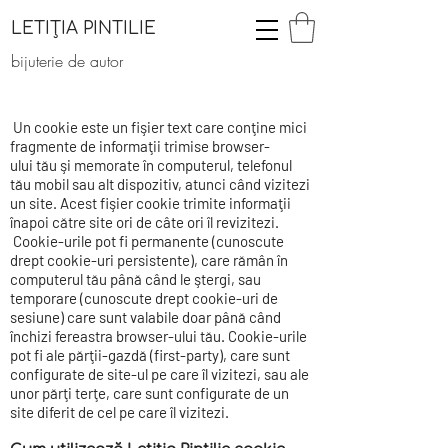
LETIȚIA PINTILIE
bijuterie de autor
Un cookie este un fişier text care conţine mici
fragmente de informaţii trimise browser-
ului tău şi memorate în computerul, telefonul
tău mobil sau alt dispozitiv, atunci când vizitezi
un site. Acest fişier cookie trimite informaţii
înapoi către site ori de câte ori îl revizitezi.
Cookie-urile pot fi permanente (cunoscute
drept cookie-uri persistente), care rămân în
computerul tău până când le ştergi, sau
temporare (cunoscute drept cookie-uri de
sesiune) care sunt valabile doar până când
închizi fereastra browser-ului tău. Cookie-urile
pot fi ale părţii-gazdă (first-party), care sunt
configurate de site-ul pe care îl vizitezi, sau ale
unor părţi terţe, care sunt configurate de un
site diferit de cel pe care îl vizitezi.