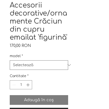
Accesorii
decorative/orna
mente Crăciun
din cupru
emailat 'figurină'
Preț
170,00 RON
model
*
Cantitate
*
Adaugă în coș