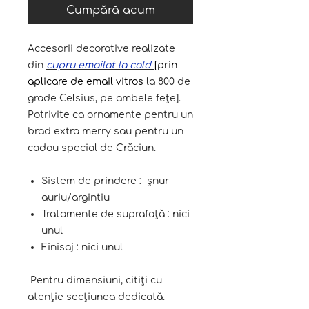
Cumpără acum
Accesorii decorative realizate
din
cupru emailat la cald
[prin
aplicare de email vitros
la 800 de
grade Celsius, pe ambele fețe].
Potrivite ca ornamente pentru un
brad extra merry sau pentru un
cadou special de Crăciun.
Sistem de prindere : șnur
auriu/argintiu
Tratamente de suprafață : nici
unul
Finisaj : nici unul
Pentru dimensiuni, citiți cu
atenție secțiunea dedicată.