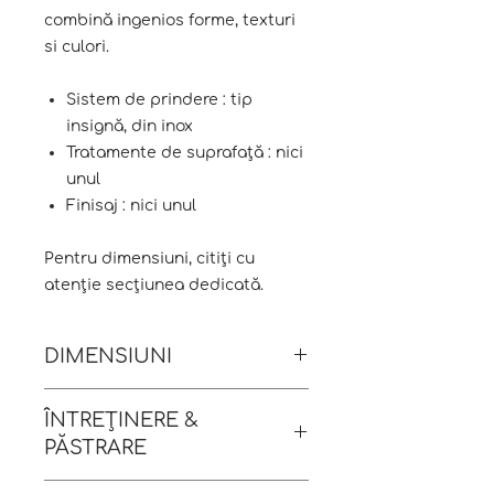
combină ingenios forme, texturi
si culori.
Sistem de prindere : tip
insignă, din inox
Tratamente de suprafață : nici
unul
Finisaj : nici unul
Pentru dimensiuni, citiți cu
atenție secțiunea dedicată.
DIMENSIUNI
ÎNTREȚINERE &
Dimensiuni : 2.8 x 3.7 x 8.3 cm
PĂSTRARE
[h x l x L]
Greutate : 29 grame
de evitat utilizarea