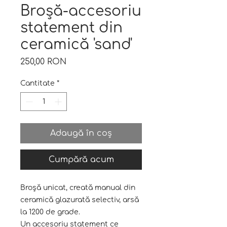
Broșă-accesoriu
statement din
ceramică 'sand'
Preț
250,00 RON
Cantitate
*
Adaugă în coș
Cumpără acum
Broșă unicat, creată manual din
ceramică glazurată selectiv, arsă
la 1200 de grade.
Un accesoriu statement ce