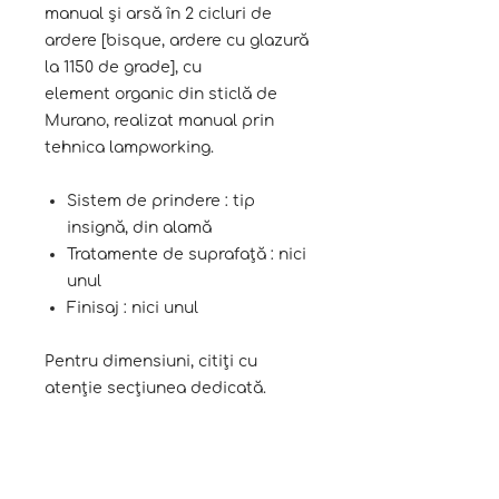
manual și arsă în 2 cicluri de
ardere [bisque, ardere cu glazură
la 1150 de grade], cu
element organic din sticlă de
Murano, realizat manual prin
tehnica lampworking.
Sistem de prindere : tip
insignă, din alamă
Tratamente de suprafață : nici
unul
Finisaj : nici unul
Pentru dimensiuni, citiți cu
atenție secțiunea dedicată.