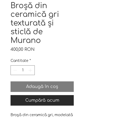
Broșă din
ceramică gri
texturată și
sticlă de
Murano
Preț
400,00 RON
Cantitate
*
Adaugă în coș
Cumpără acum
Broșă din ceramică gri, modelată