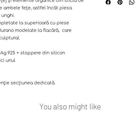
țe] și elemente organice din sticlă de
bijuteriilor poate d
email [fiind un 
e ambele fețe, astfel încât piesa
acestea nu sunt fo
crăpa sau ciobi
culoare, ci servesc
 unghi.
după fiecare pur
mărimii/modului de
pletate la superioară cu piese
interior cu o c
purtător.
Murano modelate la flacără, care
îndepărtarea exc
culptural.
sau alte depune
se șterg cu mare
redepozitarea în
n Ag 925 + stoppere din silicon
destinați, bijute
ci unul
uscate
se păstrează de
evitarea deterior
tenție secțiunea dedicată.
stratului de plac
zgâriere
se păstrează fe
umiditate, chim
You also might like
păstrarea în bai
se depozitează 
ziplock, săculeț
căptușite.
nu se vor purta