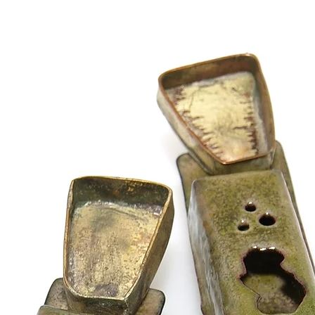
orice alt sezon :)
activităților spo
purta în timpul 
apă, chimicale 
nu se curăță cu
abrazive, bicarb
orice soluție de
argint și aur], 
metal prețios