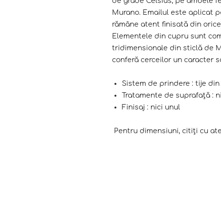
de grade Celsius, pe ambele fe
Murano. Emailul este aplicat p
rămâne atent finisată din orice
Elementele din cupru sunt com
tridimensionale din sticlă de 
conferă cerceilor un caracter s
Sistem de prindere : tije di
Tratamente de suprafață : ni
Finisaj : nici unul
Pentru dimensiuni, citiți cu a