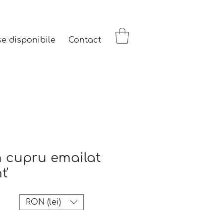
se disponibile
Contact
n cupru emailat
t'
RON (lei)