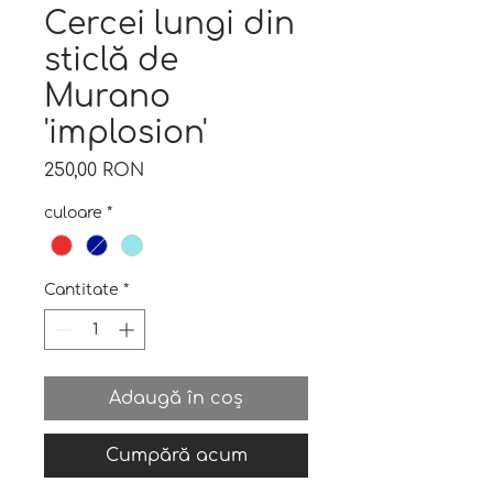
Cercei lungi din
sticlă de
Murano
'implosion'
Preț
250,00 RON
culoare
*
Cantitate
*
Adaugă în coș
Cumpără acum