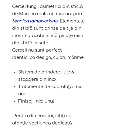
Cercei lungi, asimetrici din sticlă
de Murano realizați manual prin
tehnica lampworking
. Elementele
din sticlă sunt prinse de tije din
inox îmbrăcate în mărgeluțe mici
din sticlă cusute.
Cerceii nu sunt perfect
identici ca design, culori, mărime.
Sistem de prindere : tije &
stoppere din inox
Tratamente de suprafață : nici
unul
Finisaj : nici unul
Pentru dimensiuni, citiți cu
atenție secțiunea dedicată.