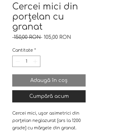
Cercei mici din
porțelan cu
granat
Preț
Preț
 150,00 RON 
105,00 RON
normal
redus
Cantitate
*
Adaugă în coș
Cumpără acum
Cercei mici, ușor asimetrici din
porțelan neglazurat [ars la 1200
grade] cu mărgele din granat.