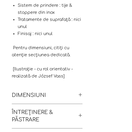
Sistem de prindere : tije &
stoppere din inox
Tratamente de suprafață : nici
unul
Finisaj : nici unul
Pentru dimensiuni, citiți cu
atenție secțiunea dedicată.
[Ilustrație - cu rol orientativ -
realizată de József Vass]
DIMENSIUNI
Lungime : 3.4 & 4 cm
ÎNTREȚINERE &
Lățime : 1 & 1.4 cm
PĂSTRARE
Greutate : 4 grame
de evitat utilizarea