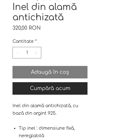
Inel din alamă
antichizată
Preț
320,00 RON
Cantitate
*
Adaugă în coș
Cumpără acum
Inel din alamă antichizată, cu
bază din argint 925.
Tip inel : dimensiune fixă,
nereglabilă