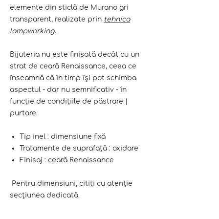
elemente din sticlă de Murano gri
transparent, realizate prin
tehnica
lampworking
.
Bijuteria nu este finisată decât cu un
strat de ceară Renaissance, ceea ce
înseamnă că în timp își pot schimba
aspectul - dar nu semnificativ - în
funcție de condițiile de păstrare |
purtare.
Tip inel : dimensiune fixă
Tratamente de suprafață : oxidare
Finisaj : ceară Renaissance
Pentru dimensiuni, citiți cu atenție
secțiunea dedicată.