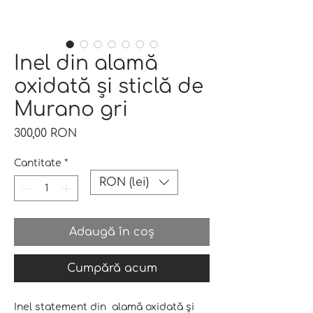
Inel din alamă
oxidată și sticlă de
Murano gri
Preț
300,00 RON
Cantitate
*
RON (lei)
Adaugă în coș
Cumpără acum
Inel statement din alamă oxidată și