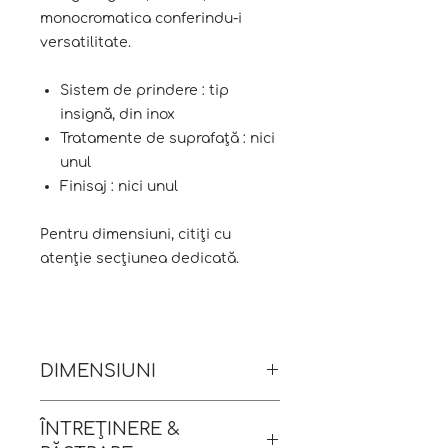
monocromatica conferindu-i
versatilitate.
Sistem de prindere : tip
insignă, din inox
Tratamente de suprafață : nici
unul
Finisaj : nici unul
Pentru dimensiuni, citiți cu
atenție secțiunea dedicată.
DIMENSIUNI
ÎNTREȚINERE &
Dimensiuni : 2 x 2 x 4.2 cm [h x