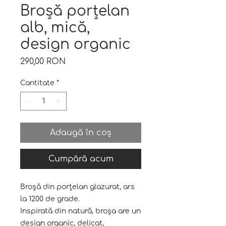
Broșă porțelan
alb, mică,
design organic
Preț
290,00 RON
Cantitate
*
Adaugă în coș
Cumpără acum
Broșă din porțelan glazurat, ars
la 1200 de grade.
Inspirată din natură, broșa are un
design organic, delicat,