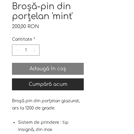
Broșă-pin din
porțelan 'mint'
Preț
200,00 RON
Cantitate
*
Adaugă în coș
Cumpără acum
Broșă pin din porțelan glazurat,
ars la 1200 de grade.
Sistem de prindere : tip
insignă, din inox