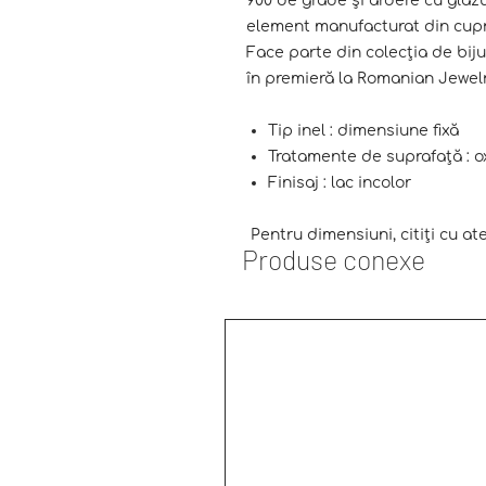
900 de grade și ardere cu glazu
element manufacturat din cupru
Face parte din colecția de bi
în premieră la Romanian Jew
Tip inel : dimensiune fixă
Tratamente de suprafață : o
Finisaj : lac incolor
Pentru dimensiuni, citiți cu a
Produse conexe