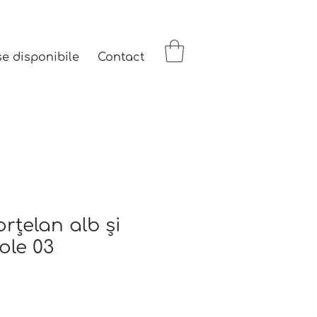
se disponibile
Contact
orțelan alb și
ole 03