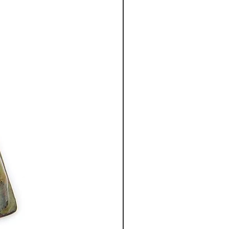
 ], la duș, la piscină, în timpul
rtive, în general nu se vor
oricărei activități care implică
și căldură excesivă
 substanțe chimice sau
onat de sodiu [și în general,
 curățare pentru bijuteriile din
acestea vor deteriora stratul de