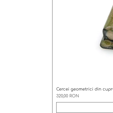
Cercei geometrici din cupr
Preț
320,00 RON