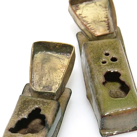
orice alt sezon :)
activităților spo
purta în timpul 
apă, chimicale 
nu se curăță cu
abrazive, bicarb
orice soluție de
argint și aur], 
metal prețios