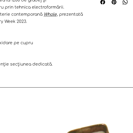
ră la 1200 de grade] și
bijuteriilor poate d
email [fiind un 
 prin tehnica electroformării.
acestea nu sunt fo
crăpa sau ciobi
juterie contemporană
Whole
, prezentată
culoare, ci servesc
după fiecare pur
mărimii/modului de
elry Week 2023.
interior cu o c
purtător.
îndepărtarea exc
sau alte depune
se șterg cu mare
xidare pe cupru
redepozitarea în
destinați, bijute
uscate
tenție secțiunea dedicată.
se păstrează de
evitarea deterior
stratului de plac
zgâriere
se păstrează fe
umiditate, chim
păstrarea în bai
se depozitează 
ziplock, săculeț
căptușite.
nu se vor purta