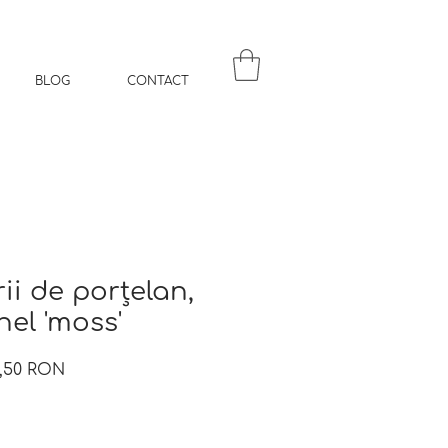
BLOG
CONTACT
rii de porțelan,
inel 'moss'
Preț
,50 RON
mal
redus