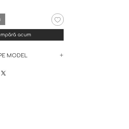
ș
umpără acum
 PE MODEL
iile pe model nuanța/culoarea
iferi ușor față de realitate -
tografii de referință pentru
 doar unei vizualizări a
 prindere/etc a bijuteriilor pe