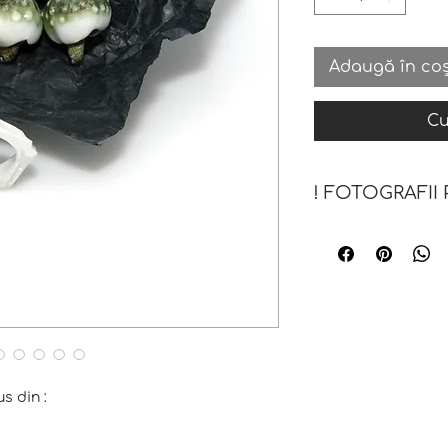
Adaugă în co
C
! FOTOGRAFII
Notă : în fotograf
bijuteriilor poate d
acestea nu sunt fo
culoare, ci servesc
mărimii/modului de
purtător.
s din :