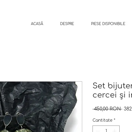
ACASĂ
DESPRE
PIESE DISPONIBILE
Set bijute
cercei și 
Preț
 450,00 RON 
382
nor
Cantitate
*