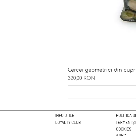
Cercei geometrici din cupr
Preț
320,00 RON
INFO UTILE
POLITICA 
LOYALTY CLUB
TERMENI ȘI
COOKIES
ANPC