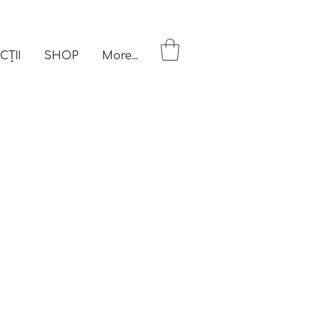
CȚII
SHOP
More...