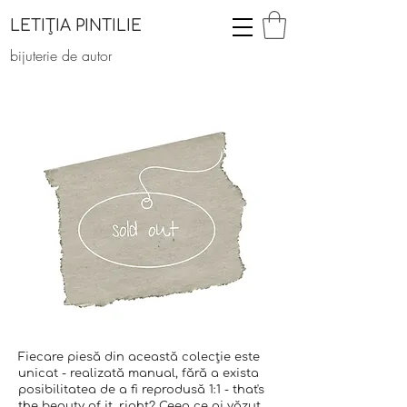
LETIȚIA PINTILIE
bijuterie de autor
Fiecare piesă din această colecție este
unicat - realizată manual, fără a exista
posibilitatea de a fi reprodusă 1:1 - that's
the beauty of it, right? Ceea ce ai văzut