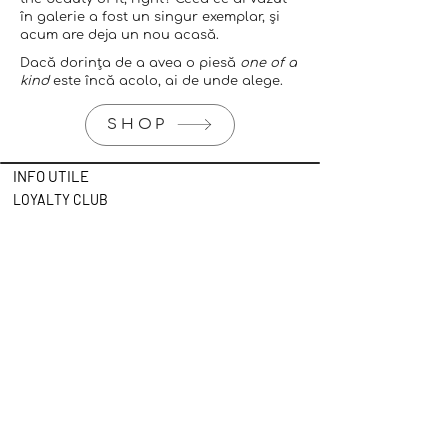
în galerie a fost un singur exemplar, și
acum are deja un nou acasă.
Dacă dorința de a avea o piesă
one of a
kind
este încă acolo, ai de unde alege.
SHOP
INFO UTILE
LOYALTY CLUB
TERMENI ȘI CONDIȚII
POLITICA DE CONFIDENȚIALITATE
COOKIES
ANPC