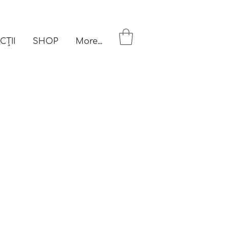
CȚII
SHOP
More...