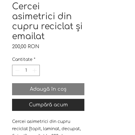
Cercei
asimetrici din
cupru reciclat și
emailat
Preț
200,00 RON
Cantitate
*
Adaugă în coș
Cumpără acum
Cercei asimetrici din cupru
reciclat [topit, laminat, decupat,