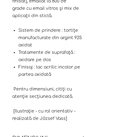
finisat], emailat la 800 de
grade cu email vitros și mix de
aplicații din sticlă.
Sistem de prindere : tortițe
manufacturate din argint 925
oxidat
Tratamente de suprafață :
oxidare pe dos
Finisaj : lac acrilic incolor pe
partea oxidată
Pentru dimensiuni, citiți cu
atenție secțiunea dedicată.
[Ilustrație - cu rol orientativ -
realizată de József Vass]