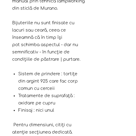
manual prin tehnica lampworking
din sticlă de Murano.
Bijuteriile nu sunt finisate cu
lacuri sau ceară, ceea ce
înseamnă că în timp își
pot schimba aspectul - dar nu
semnificativ - în funcție de
condițiile de păstrare | purtare.
Sistem de prindere : tortițe
din argint 925 care fac corp
comun cu cerceii
Tratamente de suprafață :
oxidare pe cupru
Finisaj : nici unul
Pentru dimensiuni, citiți cu
atenție secțiunea dedicată.