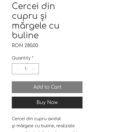
Cercei din
cupru și
mărgele cu
buline
Price
RON 280.00
Quantity
*
Add to Cart
Buy Now
Cercei din cupru oxidat
și mărgele cu buline, realizate