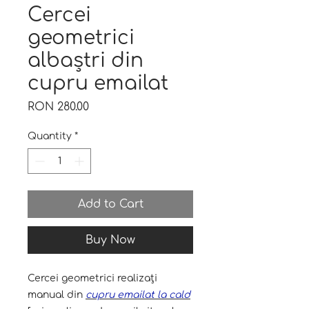
Cercei
geometrici
albaștri din
cupru emailat
Price
RON 280.00
Quantity
*
Add to Cart
Buy Now
Cercei geometrici realizați
manual din
cupru emailat la cald