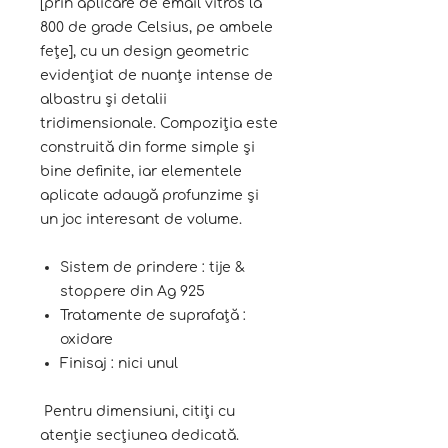
[prin aplicare de email vitros la
800 de grade Celsius, pe ambele
fețe], cu un design geometric
evidențiat de nuanțe intense de
albastru și detalii
tridimensionale. Compoziția este
construită din forme simple și
bine definite, iar elementele
aplicate adaugă profunzime și
un joc interesant de volume.
Sistem de prindere : tije &
stoppere din Ag 925
Tratamente de suprafață :
oxidare
Finisaj : nici unul
Pentru dimensiuni, citiți cu
atenție secțiunea dedicată.