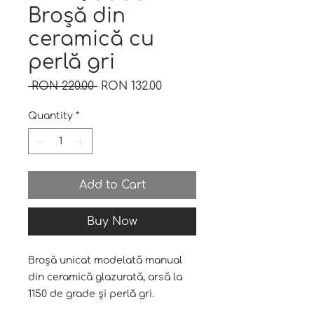
Broșă din
ceramică cu
perlă gri
Regular
Sale
 RON 220.00 
RON 132.00
Price
Price
Quantity
*
Add to Cart
Buy Now
Broșă unicat modelată manual
din ceramică glazurată, arsă la
1150 de grade și perlă gri.