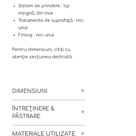
Sistem de prindere : tip
insignă, din inox
Tratamente de suprafață : nici
unul
Finisaj : nici unul
Pentru dimensiuni, citiți cu
atenție secțiunea dedicată.
DIMENSIUNI
ÎNTREȚINERE &
Dimensiuni : 2.4 x 3.8 x 5.8 cm
PĂSTRARE
[h x l x L]
Greutate : 19 grame
de evitat utilizarea
MATERIALE UTILIZATE
parfumurilor, spray-urilor