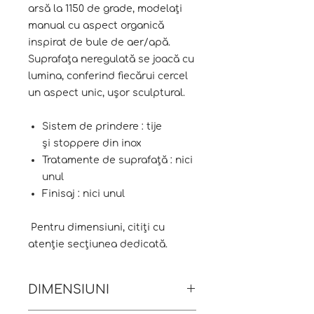
arsă la 1150 de grade, modelați
manual cu aspect organică
inspirat de bule de aer/apă.
Suprafața neregulată se joacă cu
lumina, conferind fiecărui cercel
un aspect unic, ușor sculptural.
Sistem de prindere : tije
și stoppere din inox
Tratamente de suprafață : nici
unul
Finisaj : nici unul
Pentru dimensiuni, citiți cu
atenție secțiunea dedicată.
DIMENSIUNI