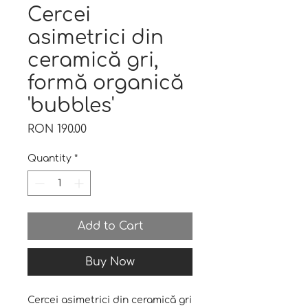
Cercei
asimetrici din
ceramică gri,
formă organică
'bubbles'
Price
RON 190.00
Quantity
*
Add to Cart
Buy Now
Cercei asimetrici din ceramică gri